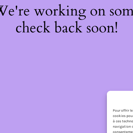
 We're working on so
check back soon!
Pour offrir 
cookies pour
à ces techno
navigation o
consentement