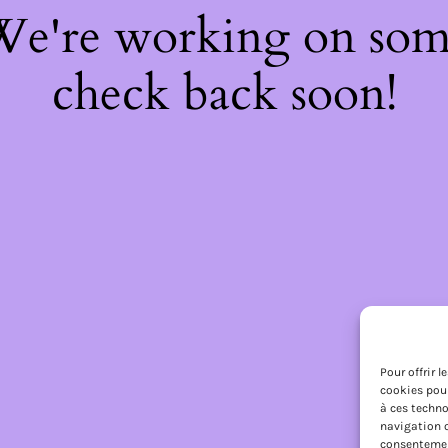
 We're working on so
check back soon!
Pour offrir 
cookies pour
à ces techno
navigation o
consentement