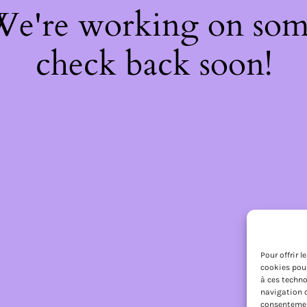
 We're working on so
check back soon!
Pour offrir 
cookies pour
à ces techno
navigation o
consentement