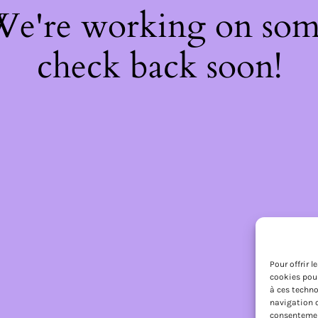
 We're working on so
check back soon!
Pour offrir 
cookies pour
à ces techno
navigation o
consentement